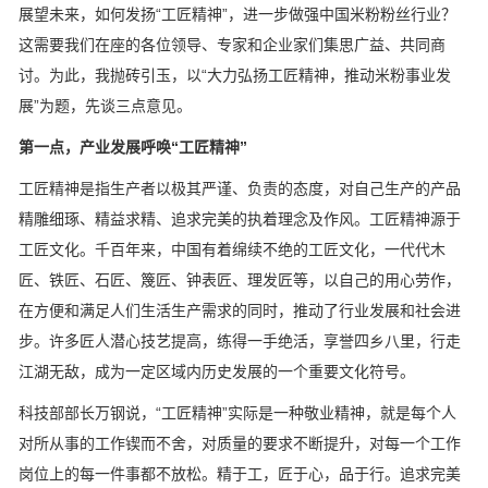
展望未来，如何发扬“工匠精神”，进一步做强中国米粉粉丝行业？
这需要我们在座的各位领导、专家和企业家们集思广益、共同商
讨。为此，我抛砖引玉，以“大力弘扬工匠精神，推动米粉事业发
展”为题，先谈三点意见。
第一点，产业发展呼唤“工匠精神”
工匠精神是指生产者以极其严谨、负责的态度，对自己生产的产品
精雕细琢、精益求精、追求完美的执着理念及作风。工匠精神源于
工匠文化。千百年来，中国有着绵续不绝的工匠文化，一代代木
匠、铁匠、石匠、篾匠、钟表匠、理发匠等，以自己的用心劳作，
在方便和满足人们生活生产需求的同时，推动了行业发展和社会进
步。许多匠人潜心技艺提高，练得一手绝活，享誉四乡八里，行走
江湖无敌，成为一定区域内历史发展的一个重要文化符号。
科技部部长万钢说，“工匠精神”实际是一种敬业精神，就是每个人
对所从事的工作锲而不舍，对质量的要求不断提升，对每一个工作
岗位上的每一件事都不放松。精于工，匠于心，品于行。追求完美