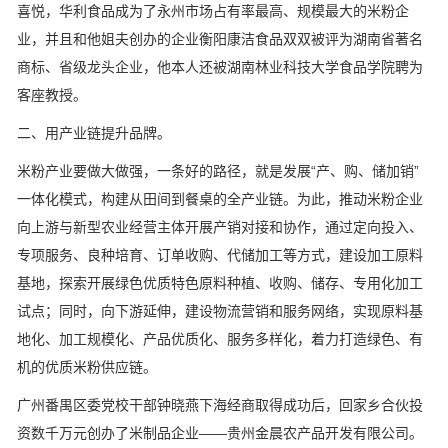
喜悦，华利食品成为了永州市场占有率最高、规模最大的米粉企
业，并且和他姐夫创办的企业衡阳康洁食品双双被评为湖南省著名
商标、省级龙头企业，他本人还被湖南林业科技大学食品学院聘为
客座教授。
二、用产业链提升品牌。
米粉产业要做大做强，一条好的路径，就是发展“产、购、储加销”
一体化模式，构建从田间到餐桌的全产业链。为此，推动米粉企业
向上游与新型农业经营主体开展产销对接和协作，通过定向投入、
专项服务、良种培育、订单收购、代储加工等方式，建设加工原料
基地，探索开展绿色优质特色原料种植、收购、储存、专用化加工
试点；同时，向下游延伸，建设物流营销和服务网络，实现原料基
地化、加工规模化、产品优质化、服务多样化，着力打造绿色、有
机的优质米粉供应链。
广州番禺区委党校干部钟晓燕下海经商取得成功后，回家乡合伙投
资数千万元创办了米制品企业——贵州金晨农产品开发有限公司。