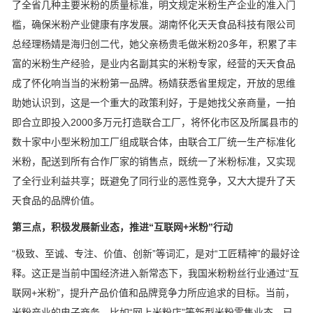
了全省几种主要米粉的质量标准，明文规定米粉生产企业的准入门
槛，确保米粉产业健康有序发展。湖南怀化天天食品科技有限公司
总经理杨婧是海归创二代，她父亲杨贵毛做米粉20多年，积累了丰
富的米粉生产经验，是业内名副其实的米粉专家，经营的天天食品
成了怀化响当当的米粉第一品牌。杨婧获悉省里规定，开放的思维
助她认识到，这是一个重大的政策利好，于是她找父亲商量，一拍
即合立即投入2000多万元打造联合工厂，将怀化市区及所属县市的
数十家中小型米粉加工厂组成联合体，由联合工厂统一生产标准化
米粉，配送到所有合作厂家的销售点，既统一了米粉标准，又实现
了全行业利益共享；既避免了同行业的恶性竞争，又大大提升了天
天食品的品牌价值。
第三点，积极发展新业态，推进“互联网+米粉”行动
“极致、至诚、专注、价值、创新”等词汇，是对“工匠精神”的最好诠
释。这正是当前中国经济进入新常态下，我国米粉粉丝行业通过“互
联网+米粉”，提升产品价值和品牌竞争力所应追求的目标。当前，
米粉产业的电子商务，比如“网上米粉店”等新型米粉零售业态，已