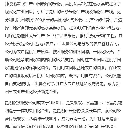
钟晓燕着眼生产中国最好的米粉，高投入高起点在惠水县城建立了
现代化工业园区，引进了先进的直条米粉生产线及鲜粉生产线，充
分利用贵州海拔1200多米的高原地区气温低、虫害少的优势，并选
择土地富含钾元素的惠水县雅水镇，建立4万亩优质水稻种植基地，
用绿色功能性大米生产“茫耶谷”品牌米粉，推行“放心米粉”工程。其
经营模式是公司+基地+农户，即金晨公司与分散的农户签订合同，
公司为农户提供生产原料、技术服务和稻谷回购，一体化经营。金
晨公司还争取国家粮储部门的政策支持，同时在工业园区建设了国
家划拔指标的标准化粮仓，专门用来回收基地农户的粮食，保证农
户的粮食收成后直接进入国家粮库，既不占用自有资金，公司又能
自由支配使用。“金晨模式”受到广大农户欢迎和政府肯定，成为贵
州省农业产业化经营领先企业。
昆明饮食服务公司成立于1956年，是集餐饮、食品加工、食品机械
制造于一体的集团化企业，是昆明市米粉协会会长单位。该公司经
营传统酸浆工艺滇味米线60年，成为云南一绝，先后打造出建新
园、南来盛等知名连锁品牌。这些餐饮连锁店每天销售米线超三