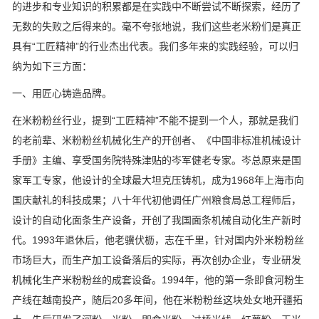
的进步和专业知识的积累都是在实践中不断尝试不断探索，经历了
无数的失败之后得来的。毫不夸张地说，我们这些老米粉们是真正
具有“工匠精神”的行业杰出代表。我们多年来的实践经验，可以归
纳为如下三方面：
一、用匠心铸造品牌。
在米粉粉丝行业，提到“工匠精神”不能不提到一个人，那就是我们
的老前辈、米粉粉丝机械化生产的开创者、《中国非标准机械设计
手册》主编、享受国务院特殊津贴的岑军健老专家。岑总原来是国
家军工专家，他设计的全球最大坦克压铸机，成为1968年上海市向
国庆献礼的科技成果；八十年代初他调任广州粮食局总工程师后，
设计的自动化面条生产设备，开创了我国面条机械自动化生产新时
代。1993年退休后，他老骥伏枥，志在千里，针对国内外米粉粉丝
市场巨大，而生产加工设备落后的实际，再次创办企业，专业研发
机械化生产米粉粉丝的成套设备。1994年，他的第一条即食河粉生
产线在越南投产，随后20多年间，他在米粉粉丝这块处女地开疆拓