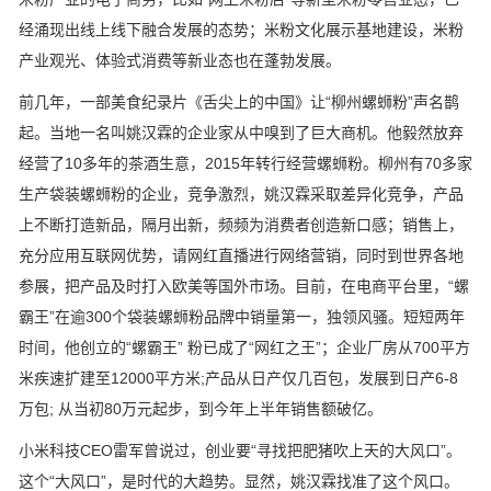
经涌现出线上线下融合发展的态势；米粉文化展示基地建设，米粉
产业观光、体验式消费等新业态也在蓬勃发展。
前几年，一部美食纪录片《舌尖上的中国》让“柳州螺蛳粉”声名鹊
起。当地一名叫姚汉霖的企业家从中嗅到了巨大商机。他毅然放弃
经营了10多年的茶酒生意，2015年转行经营螺蛳粉。柳州有70多家
生产袋装螺蛳粉的企业，竞争激烈，姚汉霖采取差异化竞争，产品
上不断打造新品，隔月出新，频频为消费者创造新口感；销售上，
充分应用互联网优势，请网红直播进行网络营销，同时到世界各地
参展，把产品及时打入欧美等国外市场。目前，在电商平台里，“螺
霸王”在逾300个袋装螺蛳粉品牌中销量第一，独领风骚。短短两年
时间，他创立的“螺霸王” 粉已成了“网红之王”；企业厂房从700平方
米疾速扩建至12000平方米;产品从日产仅几百包，发展到日产6-8
万包; 从当初80万元起步，到今年上半年销售额破亿。
小米科技CEO雷军曾说过，创业要“寻找把肥猪吹上天的大风口”。
这个“大风口”，是时代的大趋势。显然，姚汉霖找准了这个风口。