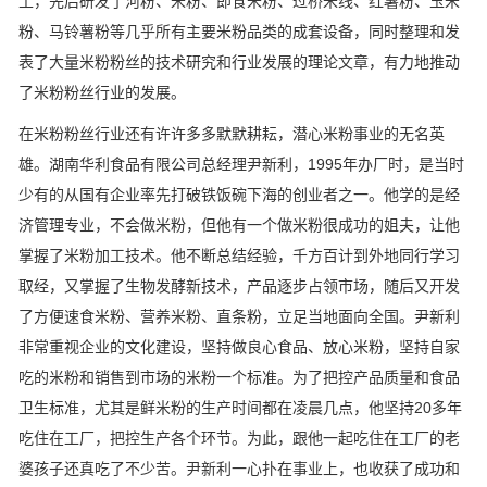
土，先后研发了河粉、米粉、即食米粉、过桥米线、红薯粉、玉米
粉、马铃薯粉等几乎所有主要米粉品类的成套设备，同时整理和发
表了大量米粉粉丝的技术研究和行业发展的理论文章，有力地推动
了米粉粉丝行业的发展。
在米粉粉丝行业还有许许多多默默耕耘，潜心米粉事业的无名英
雄。湖南华利食品有限公司总经理尹新利，1995年办厂时，是当时
少有的从国有企业率先打破铁饭碗下海的创业者之一。他学的是经
济管理专业，不会做米粉，但他有一个做米粉很成功的姐夫，让他
掌握了米粉加工技术。他不断总结经验，千方百计到外地同行学习
取经，又掌握了生物发酵新技术，产品逐步占领市场，随后又开发
了方便速食米粉、营养米粉、直条粉，立足当地面向全国。尹新利
非常重视企业的文化建设，坚持做良心食品、放心米粉，坚持自家
吃的米粉和销售到市场的米粉一个标准。为了把控产品质量和食品
卫生标准，尤其是鲜米粉的生产时间都在凌晨几点，他坚持20多年
吃住在工厂，把控生产各个环节。为此，跟他一起吃住在工厂的老
婆孩子还真吃了不少苦。尹新利一心扑在事业上，也收获了成功和