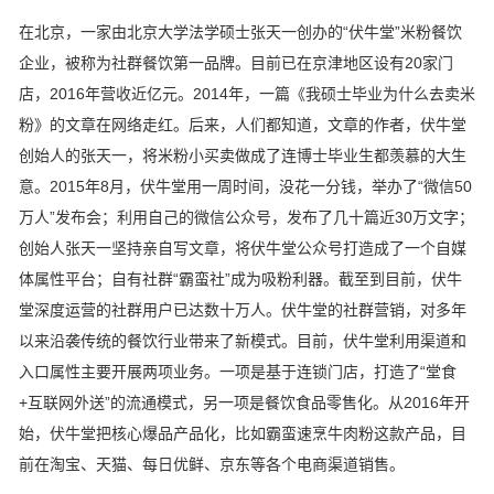
在北京，一家由北京大学法学硕士张天一创办的“伏牛堂”米粉餐饮
企业，被称为社群餐饮第一品牌。目前已在京津地区设有20家门
店，2016年营收近亿元。2014年，一篇《我硕士毕业为什么去卖米
粉》的文章在网络走红。后来，人们都知道，文章的作者，伏牛堂
创始人的张天一，将米粉小买卖做成了连博士毕业生都羡慕的大生
意。2015年8月，伏牛堂用一周时间，没花一分钱，举办了“微信50
万人”发布会；利用自己的微信公众号，发布了几十篇近30万文字；
创始人张天一坚持亲自写文章，将伏牛堂公众号打造成了一个自媒
体属性平台；自有社群“霸蛮社”成为吸粉利器。截至到目前，伏牛
堂深度运营的社群用户已达数十万人。伏牛堂的社群营销，对多年
以来沿袭传统的餐饮行业带来了新模式。目前，伏牛堂利用渠道和
入口属性主要开展两项业务。一项是基于连锁门店，打造了“堂食
+互联网外送”的流通模式，另一项是餐饮食品零售化。从2016年开
始，伏牛堂把核心爆品产品化，比如霸蛮速烹牛肉粉这款产品，目
前在淘宝、天猫、每日优鲜、京东等各个电商渠道销售。