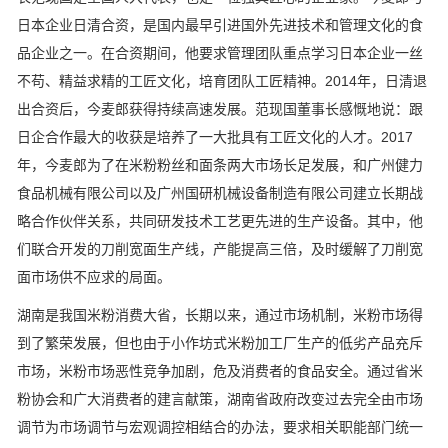
日本企业日清合资，是国内最早引进国外先进技术和管理文化的食
品企业之一。在合资期间，他要求管理团队重点学习日本企业一丝
不苟、精益求精的工匠文化，培育团队工匠精神。2014年，日清退
出合资后，今麦郎获得持续高速发展。范现国董事长感慨地说：跟
日企合作最大的收获是培养了一大批具有工匠文化的人才。2017
年，今麦郎为了在米粉粉丝和面条两大市场长足发展，和广州健力
食品机械有限公司以及广州国研机械设备制造有限公司建立长期战
略合作伙伴关系，共同研发技术工艺更先进的生产设备。其中，他
们联合开发的刀削宽面生产线，产能提高三倍，及时缓解了刀削宽
面市场供不应求的局面。
湖南是我国米粉消费大省，长期以来，通过市场机制，米粉市场得
到了繁荣发展，但也由于小作坊式米粉加工厂生产的低劣产品充斥
市场，米粉市场恶性竞争加剧，危及消费者的食品安全。通过省米
粉协会和广大消费者的建言献策，湖南省政府改变过去完全由市场
调节为市场调节与宏观调控相结合的办法，要求相关职能部门统一