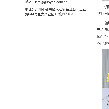
邮箱：info@guoyan.com.cn
调研过
地址：广州市番禺区大石街会江石北工业
卫生维
路644号巨大产业园15栋B座104
随后，
产品的
长向企
芦苞镇