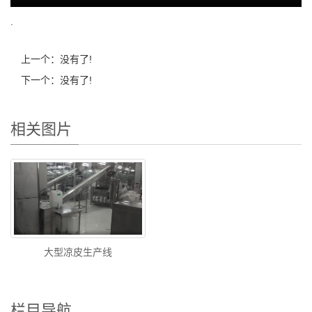
.
上一个：没有了!
下一个：没有了!
相关图片
大型凉皮生产线
栏目导航