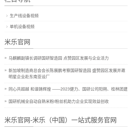
生产线设备视频
单机设备视频
米乐官网
马麒麟副镇长调研国研智造园 点赞园区发展与企业活力
新加坡制造商总会会长陈展鹏考察国研智造园 盛赞园区发展并邀
明星企业赴东南亚设厂
同心共超越 和谐铸辉煌 ——2023健力、国研公司阳朔、桂林团建
国研机械全自动自熟米粉/粉丝机助力企业实现效益创收
米乐官网-米乐（中国）一站式服务官网