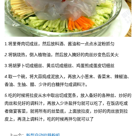
1.将里脊肉切成丝，然后放料酒、酱油和一点点水淀粉抓匀
2.
将锅烧热，倒入植物油，然后放入腌好的肉丝炒变色后关火
3.将胡萝卜切成细丝、黄瓜切成细丝、鸡蛋煎成蛋皮切细丝
4.
取一个碗，将大蒜捣成泥放入，再放入小葱末、香菜末、辣椒油、
香油、生抽、醋、少许的白糖拌匀成调料汁。
5.
吃的时候将拉皮从水中取出切成宽条，放入备好的各种丝、炒好的
肉丝和兑好的调料汁，再放入少许盐拌匀就可以吃了，在饭店吃或
者做宴客菜，就将所有的丝垫底，上面放拉皮，炒好的肉丝放到拉
皮上，再浇上调料汁，吃的时候再拌匀就可以了
上一个：
新型自动拉肠粉机