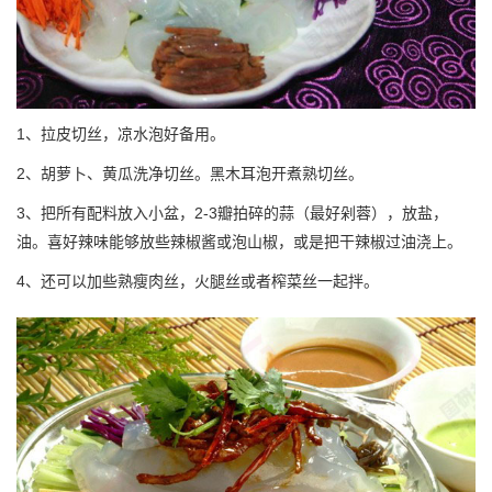
1、拉皮切丝，凉水泡好备用。
2、胡萝卜、黄瓜洗净切丝。黑木耳泡开煮熟切丝。
3、把所有配料放入小盆，2-3瓣拍碎的蒜（最好剁蓉），放盐，
油。喜好辣味能够放些辣椒酱或泡山椒，或是把干辣椒过油浇上。
4、还可以加些熟瘦肉丝，火腿丝或者榨菜丝一起拌。