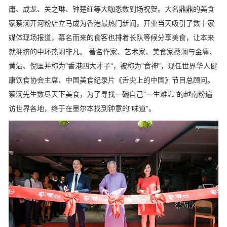
庸、成龙、关之琳、钟楚红等大咖悉数到场祝贺。大名鼎鼎的美食
家蔡澜开河粉店立马成为香港最热门新闻，开业当天吸引了数十家
媒体现场报道，慕名而来的食客也排着长队等候分享美食，让本来
就拥挤的中环热闹非凡。 著名作家、艺术家、美食家蔡澜与金庸、
黄沾、倪匡并称为"香港四大才子"，被称为"食神"，现任世界华人健
康饮食协会主席、中国美食纪录片《舌尖上的中国》节目总顾问。
蔡澜先生数尽天下美食，为了寻找一碗自己"一生难忘"的越南粉遍
访世界各地，终于在墨尔本找到钟意的"味道"。