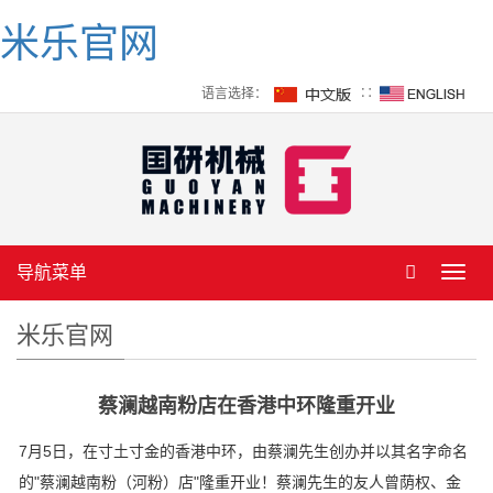
米乐官网
语言选择：
∷
导航菜单
Toggl
navig
米乐官网
蔡澜越南粉店在香港中环隆重开业
7月5日，在寸土寸金的香港中环，由蔡澜先生创办并以其名字命名
的"蔡澜越南粉（河粉）店"隆重开业！蔡澜先生的友人曾荫权、金